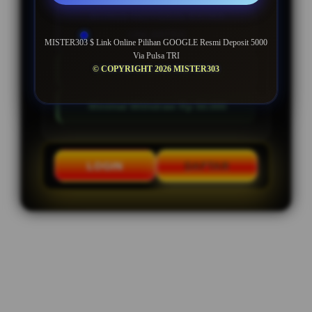
BONUS REFFERAL EXTRA
UNLIMITED
MISTER303 $ Link Online Pilihan GOOGLE Resmi Deposit 5000
Via Pulsa TRI
© COPYRIGHT 2026 MISTER303
Minimal Deposit Rp. 5.000
Minimal Withdraw Rp 50.000
LOGIN
DAFTAR
Layer Popup Close