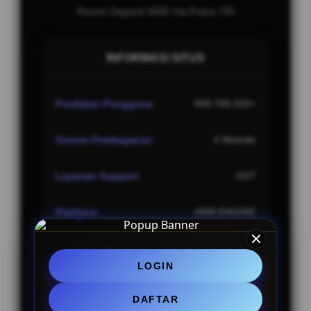
Resmi Deposit 5000 Via Pulsa TRI
INFORMASI SITUS
Penilaian Pengguna
999.789.333+
Sistem Pembayaran
4 Metode
Layanan Support
24/7
Platform
AMB-ENGINE
LOGIN
PENAWARAN SPESIAL
DAFTAR