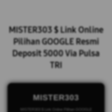
MISTER303 $ Link Online
Pilihan GOOGLE Resmi
Deposit 5000 Via Pulsa
TRI
MISTER303
MISTER303 $ Link Online Pilihan GOOGLE