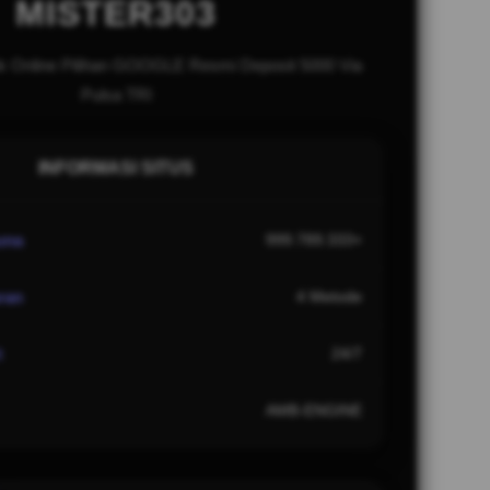
MISTER303
 Online Pilihan GOOGLE Resmi Deposit 5000 Via
Pulsa TRI
INFORMASI SITUS
una
999.789.333+
ran
4 Metode
t
24/7
AMB-ENGINE