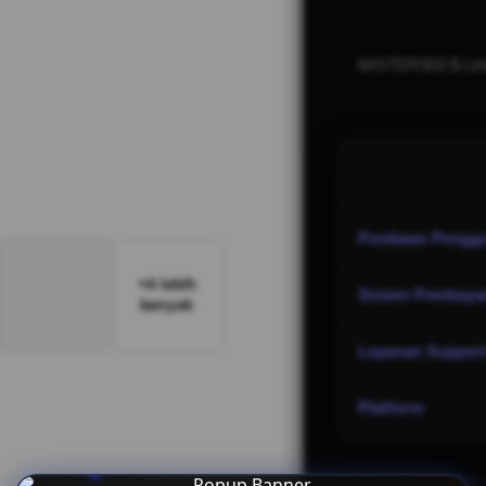
MISTER303 $ Link
Penilaian Pengg
+4 lebih
Sistem Pembaya
banyak
Layanan Suppor
Platform