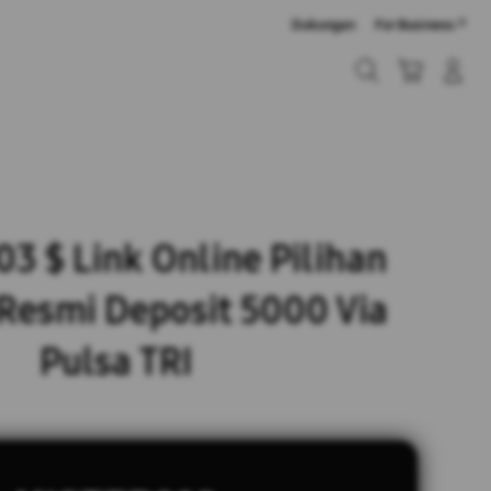
Dukungan
For Business
Cari
Troli
Login/Sign-Up
Cari
3 $ Link Online Pilihan
esmi Deposit 5000 Via
Pulsa TRI