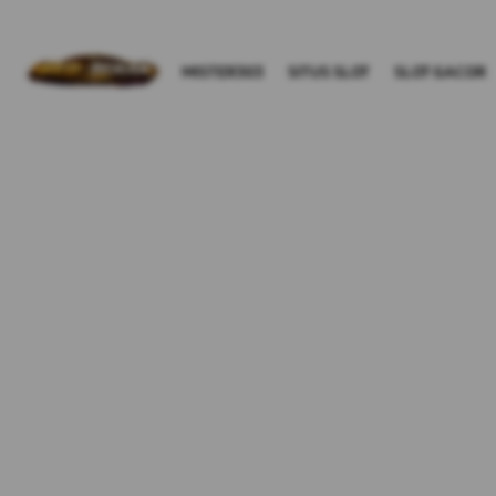
Skip
to
content
MISTER303
SITUS SLOT
SLOT GACOR